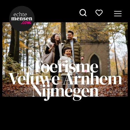
Toerisme
Veluwe Arnhem
Nijmegen