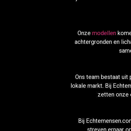
Onze
modellen
komen
achtergronden en lic
same
Ons team bestaat uit 
lokale markt. Bij Echt
zetten onze e
Bij Echtemensen.com
streven ernaar o