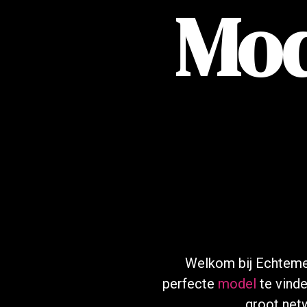
Mod
Welkom bij Echtem
perfecte
model
te vinde
groot net