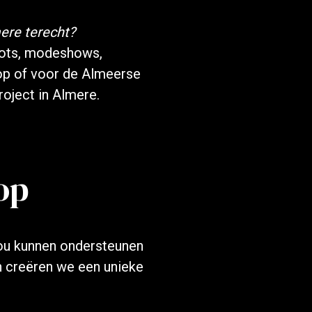
ere terecht?
oots, modeshows,
op of voor de Almeerse
oject in Almere.
op
ou kunnen ondersteunen
n creëren we een unieke