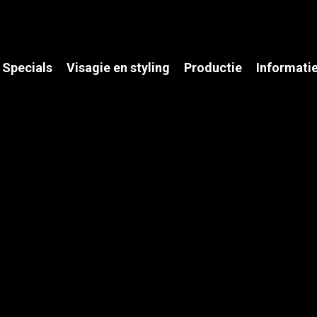
Specials
Visagie en styling
Productie
Informati