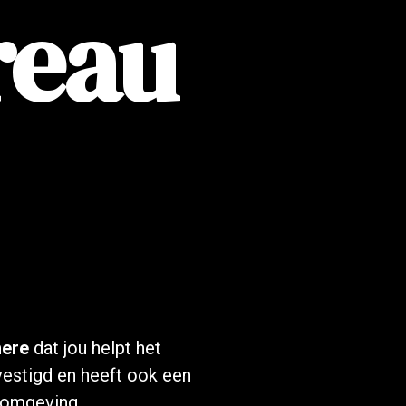
reau
mere
dat jou helpt het
evestigd en heeft ook een
 omgeving.